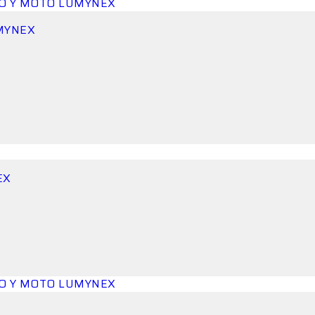
UMYNEX
EX