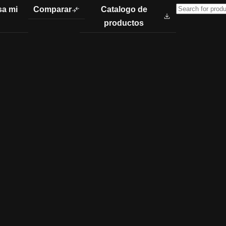
sa mi
Comparar
Catalogo de
productos
NEBLINERAS 
LUMYNEX
Especificaciones técn
Marca LUMYNEX
Modelo: DX9
Tamaño 9 pulgadas
Funciona con: 10-30V DC
Beam Spot (Profundidad)
Color de iluminación: Blanco
Incluye bases y tornillos
Precio por par de neblineras
Incluye 1 par de neblineras
Enviamos a todo el país
Para mayoristas precios es