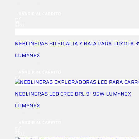
Q
1,750.00
AÑADIR AL CARRITO
SKU:
LG-NEB-TX8FWG93E3
NEBLINERAS BILED ALTA Y BAJA PARA TOYOTA 
LUMYNEX
Q
1,095.00
AÑADIR AL CARRITO
NEBLINERAS LED CREE DRL 9″ 95W LUMYNEX
LUMYNEX
Q
1,395.00
AÑADIR AL CARRITO
SKU:
LG-NEB-K7IH9HGQQ8