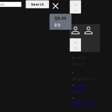
Search
LED 9DX PRO 9″
Q
0.00
0
icas
Iniciar
sesión
Registrarse
Iniciar
sesión
Registrarse
peciales