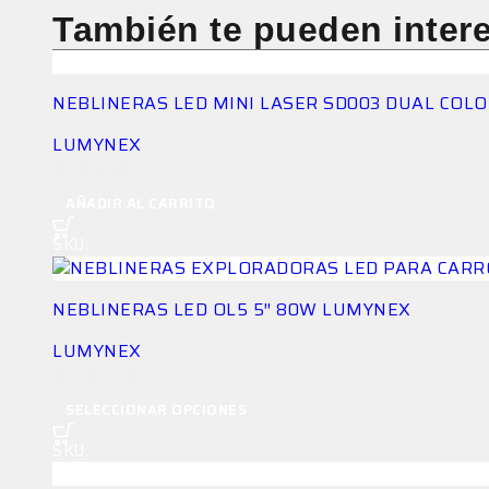
También te pueden inter
NEBLINERAS LED MINI LASER SD003 DUAL COLO
LUMYNEX
Q
695.00
AÑADIR AL CARRITO
SKU:
LG-NEB-3LVJEC1CF9-4
NEBLINERAS LED OL5 5″ 80W LUMYNEX
LUMYNEX
Q
1,160.00
Este producto tiene múltiples variantes. Las opciones se pueden elegir en la página de producto
SELECCIONAR OPCIONES
SKU:
LG-NEB-5W6RA9J7CJ