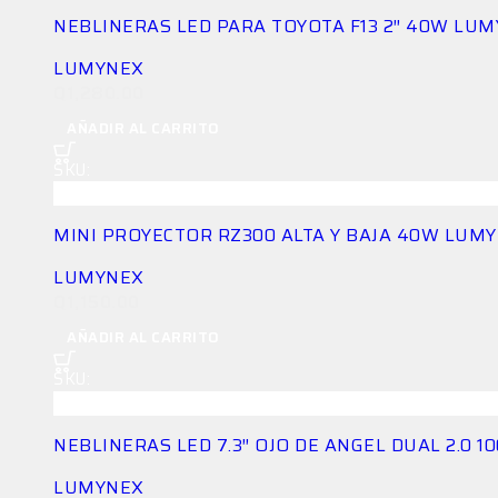
NEBLINERAS LED PARA TOYOTA F13 2″ 40W LU
LUMYNEX
Q
1,280.00
AÑADIR AL CARRITO
SKU:
LG-NEB-9648XL24A4
MINI PROYECTOR RZ300 ALTA Y BAJA 40W LUM
LUMYNEX
Q
1,150.00
AÑADIR AL CARRITO
SKU:
LG-NEB-4O9RW5RAEY
NEBLINERAS LED 7.3″ OJO DE ANGEL DUAL 2.0 
LUMYNEX