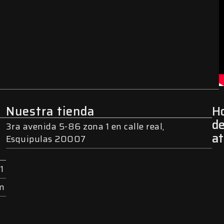
Nuestra tienda
Ho
d
3ra avenida 5-86 zona 1 en calle real,
a
Esquipulas 20007
1
om