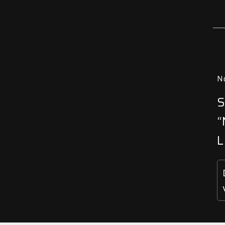
N
S
“
L