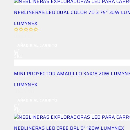
NEBLINERAS LED DUAL COLOR 7D 3.75″ 30W L
LUMYNEX
(1)
Q
350.00
AÑADIR AL CARRITO
SKU:
LG-NEB-5SX3GA512A
MINI PROYECTOR AMARILLO 34X18 20W LUMYN
LUMYNEX
Q
595.00
AÑADIR AL CARRITO
SKU:
LG-NEB-DQ7N5QKC6W
NEBLINERAS LED CREE DRL 9″ 120W LUMYNEX