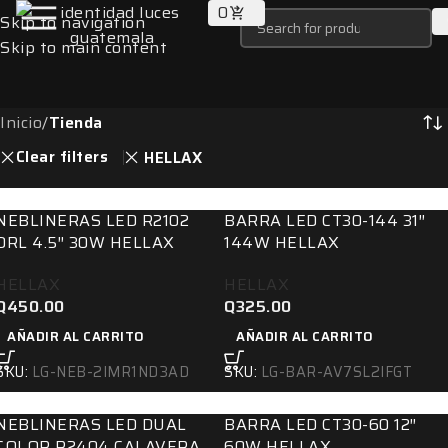
0
Skip to navigation
Skip to main content
Inicio
/
Tienda
Clear filters
HELLAX
NEBLINERAS LED R2102
BARRA LED CT30-144 31″
DRL 4.5″ 30W HELLAX
144W HELLAX
HELLAX
HELLAX
Q
450.00
Q
325.00
AÑADIR AL CARRITO
AÑADIR AL CARRITO
SKU:
LG-NEB-2IMR1ND3AD
SKU:
LG-BAR-AV7SL2IFGT
NEBLINERAS LED DUAL
BARRA LED CT30-60 12″
COLOR R2404 CALAVERA
60W HELLAX