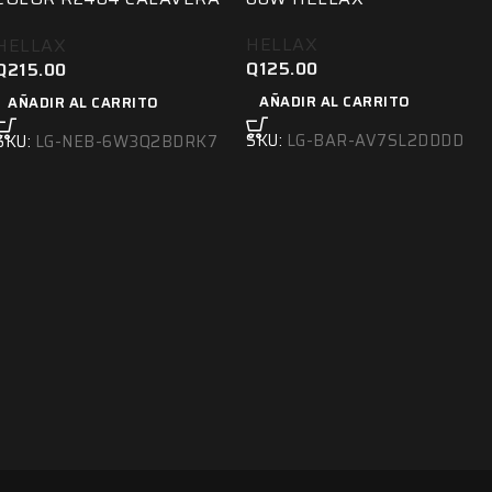
3.5″ 20W HELLAX
HELLAX
HELLAX
Q
125.00
Q
215.00
AÑADIR AL CARRITO
AÑADIR AL CARRITO
SKU:
LG-BAR-AV7SL2DDDD
SKU:
LG-NEB-6W3Q2BDRK7