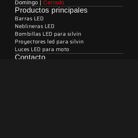
Domingo |
Cerrado
Productos principales
Barras LED
Neblineras LED
Bombillas LED para silvín
Proyectores led para silvin
Luces LED para moto
Contacto
WhatsApp / Atención al cliente: +502
4217-3101
Correo electrónico:
ventas@lucesguatemala.com
Recursos
Videos de iluminación
Como saber que bombilla usa mi carro
Términos y condiciones
Garantías y devoluciones