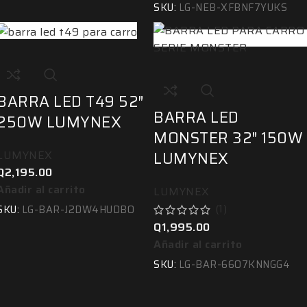
SKU:
LG-NEB-XFBNF7YUKS
BARRA LED T49 52″
BARRA LED
250W LUMYNEX
MONSTER 32″ 150W
LUMYNEX
LUMYNEX
Q
2,195.00
Añadir al carrito
LUMYNEX
(1)
SKU:
LG-BAR-J2DW4HUDBO
Q
1,995.00
Añadir al carrito
SKU:
LG-BAR-66O7KNNGG4