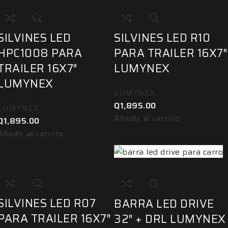
SILVINES LED
SILVINES LED R10
HPC1008 PARA
PARA TRAILER 16X7″
TRAILER 16X7″
LUMYNEX
LUMYNEX
LUMYNEX
Q
1,895.00
LUMYNEX
Añadir al carrito
Q
1,895.00
Añadir al carrito
SILVINES LED R07
BARRA LED DRIVE
PARA TRAILER 16X7″
32″ + DRL LUMYNEX