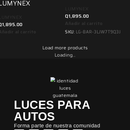
LUMYNEX
LUMYNEX
Q
1,895.00
LUMYNEX
Añadir al carrito
Q
1,895.00
Añadir al carrito
SKU:
LG-BAR-3LJW7T9Q3J
Load more products
Loading...
LUCES PARA
AUTOS
Forma parte de nuestra comunidad