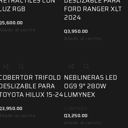
RETRACTILES CON
DESLIZABLE PARA
LUZ RGB
FORD RANGER XLT
2024
Q
5,600.00
Añadir al carrito
Q
3,950.00
Añadir al carrito
COBERTOR TRIFOLD
NEBLINERAS LED
DESLIZABLE PARA
OG9 9″ 280W
TOYOTA HILUX 15-24
LUMYNEX
Q
3,950.00
LUMYNEX
Añadir al carrito
Q
3,250.00
Añadir al carrito