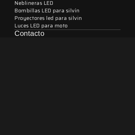
Neblineras LED
Bombillas LED para silvín
Proyectores led para silvin
Luces LED para moto
Contacto
WhatsApp / Atención al cliente: +502
4217-3101
Correo electrónico:
ventas@lucesguatemala.com
Recursos
Videos de iluminación
Como saber que bombilla usa mi carro
Términos y condiciones
Garantías y devoluciones
© 2021 – presente Luces Para Autos Guatemala. Todos los
derechos reservados.