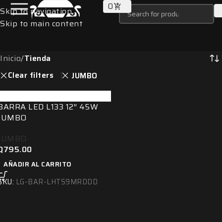
0
Skip to navigation
Skip to main content
Inicio
/
Tienda
Clear filters
JUMBO
BARRA LED L133 12″ 45W
JUMBO
JUMBO
Q
795.00
AÑADIR AL CARRITO
SKU:
LG-BAR-LHTS9MRDDD