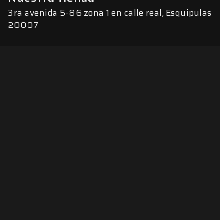
3ra avenida 5-86 zona 1 en calle real, Esquipulas
20007
Horarios
Lunes a
Sábado |
Domingo |
de
Cerrado
viernes |
08:00 -
atención
08:00 -
12:00 /
12:00 /
14:00 -
14:00 -
16:30
17:30