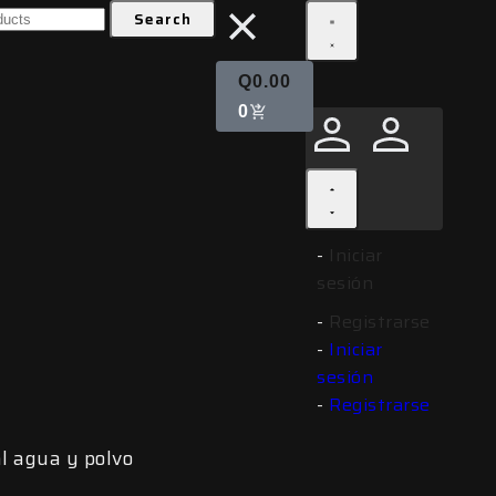
Search
CTOR RZ300 ALTA
Q
0.00
0
 LUMYNEX
icas
Iniciar
sesión
Registrarse
Iniciar
sesión
o y Ambar
Registrarse
al agua y polvo