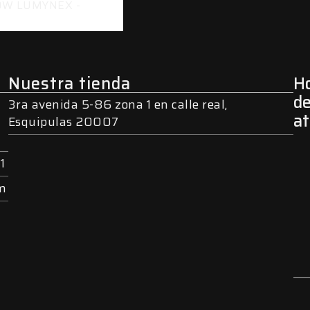
Nuestra tienda
Ho
d
3ra avenida 5-86 zona 1 en calle real,
a
Esquipulas 20007
1
om