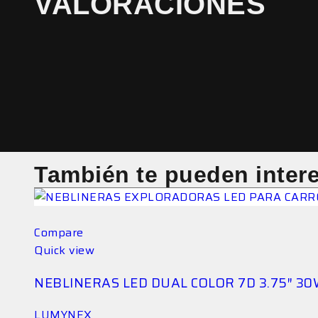
VALORACIONES
También te pueden inter
Compare
Quick view
NEBLINERAS LED DUAL COLOR 7D 3.75″ 3
LUMYNEX