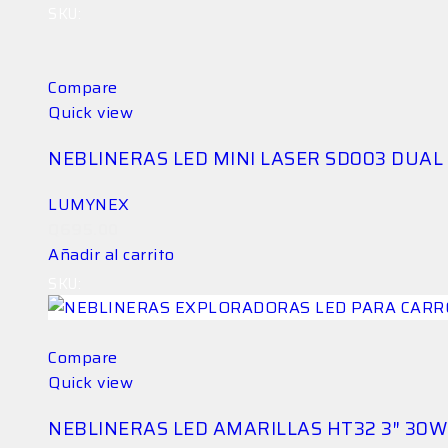
SKU:
LG-NEB-DQ7N5QKC6W
Compare
Quick view
NEBLINERAS LED MINI LASER SD003 DUAL
LUMYNEX
Q
695.00
Añadir al carrito
SKU:
LG-NEB-3LVJEC1CF9-4
Compare
Quick view
NEBLINERAS LED AMARILLAS HT32 3″ 30