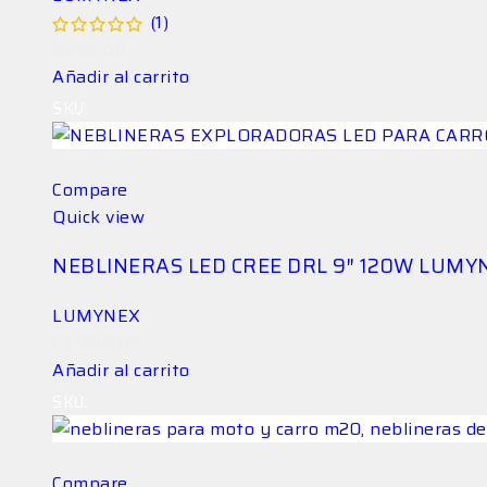
(1)
Q
350.00
Añadir al carrito
SKU:
LG-NEB-5SX3GA512A
Compare
Quick view
NEBLINERAS LED CREE DRL 9″ 120W LUMY
LUMYNEX
Q
1,795.00
Añadir al carrito
SKU:
LG-NEB-K7IH9HGght
Compare