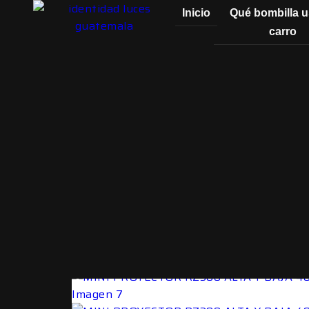
Skip to navigation
Skip to main content
Inicio
Qué bombilla u
carro