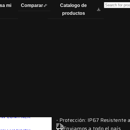
sa mi
Comparar
Catalogo de
productos
MINI PROYE
Y BAJA 40W
Especificaciones técn
Marca: LUMYNEX
Modelo: RZ300
Tamaño: 7.8×3.6cm
Potencia: 40W
Funciona con: 12-24V DC
Beam: Drive (Panorámico)
Color de iluminación: Blanc
Incluye bases o tornillos
Precio por par
Protección: IP67 Resistente 
Enviamos a todo el país