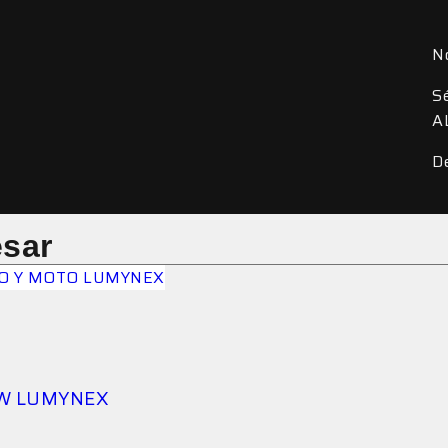
N
S
A
D
esar
0W LUMYNEX