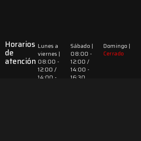
Horarios
Lunes a
Sábado |
Domingo |
de
Cerrado
viernes |
08:00 -
atención
08:00 -
12:00 /
12:00 /
14:00 -
14:00 -
16:30
17:30
VALORACIONES
No hay
valoraciones aún.
Sé el primero en