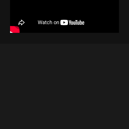
Comunidad
Contacto
WhatsApp / Atención al cliente: +502 4217-3101
Correo electrónico: ventas@lucesguatemala.com
Nuestra tienda
3ra avenida 5-86 zona 1 en calle real, Esquipulas
20007