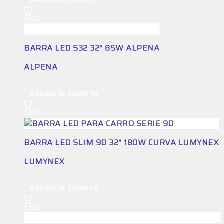
SKU:
LG-BAR-2HJP577GSL
BARRA LED S32 32″ 85W ALPENA
ALPENA
Q
795.00
AÑADIR AL CARRITO
SKU:
LG-BAR-X6Z29L8956
BARRA LED SLIM 9D 32″ 180W CURVA LUMYNEX
LUMYNEX
Q
995.00
AÑADIR AL CARRITO
SKU:
LG-BAR-7Z3HBQT9K7