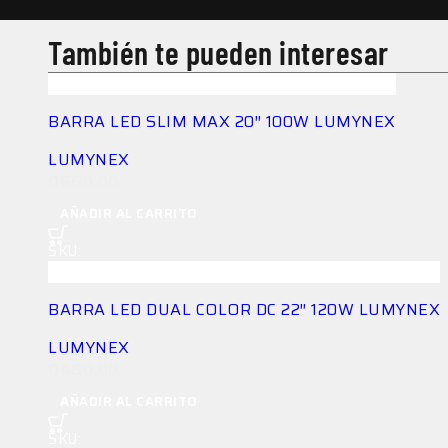
También te pueden interesar
BARRA LED SLIM MAX 20″ 100W LUMYNEX
LUMYNEX
Q
660.00
AÑADIR AL CARRITO
SKU:
LG-BAR-X6Z29L88Z2
BARRA LED DUAL COLOR DC 22″ 120W LUMYNEX
LUMYNEX
Q
460.00
AÑADIR AL CARRITO
SKU:
LG-BAR-HC8CA51UNQ