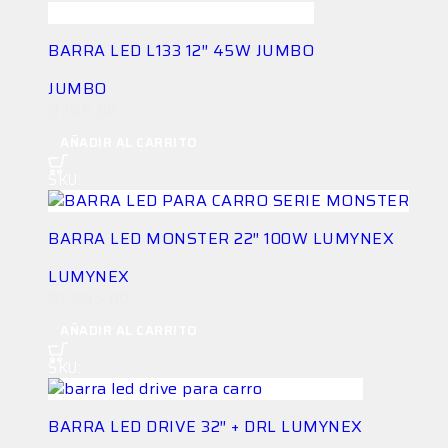
BARRA LED L133 12″ 45W JUMBO
JUMBO
Q
795.00
AÑADIR AL CARRITO
SKU:
LG-BAR-LHTS9MRDDD
BARRA LED MONSTER 22″ 100W LUMYNEX
LUMYNEX
Q
1,295.00
AÑADIR AL CARRITO
SKU:
LG-BAR-TP29JSED42
BARRA LED DRIVE 32″ + DRL LUMYNEX