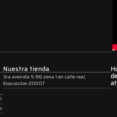
Nuestra tienda
Ho
d
3ra avenida 5-86 zona 1 en calle real,
a
Esquipulas 20007
1
om