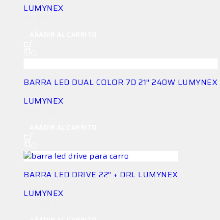
LUMYNEX
Q
1,895.00
AÑADIR AL CARRITO
SKU:
LG-BAR-3LJW7T9Q3J
BARRA LED DUAL COLOR 7D 21″ 240W LUMYNEX
LUMYNEX
Q
950.00
AÑADIR AL CARRITO
SKU:
LG-BAR-XCT9ZN2ET4
BARRA LED DRIVE 22″ + DRL LUMYNEX
LUMYNEX
Q
1,395.00
AÑADIR AL CARRITO