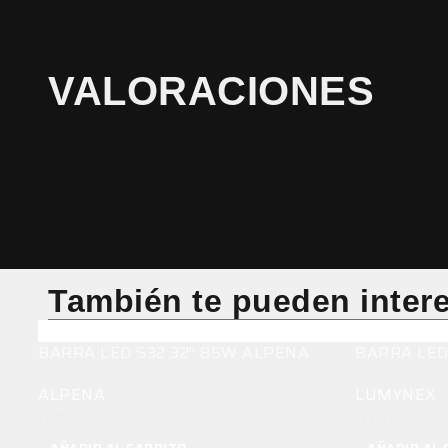
VALORACIONES
También te pueden inter
BARRA LED S32 32″ 85W ALPENA
BARRA LED
ALPENA
LUMYNEX
Q
795.00
Q
760.00