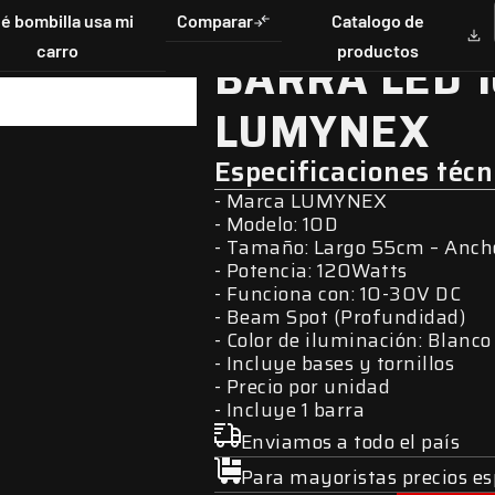
é bombilla usa mi
Comparar
Catalogo de
carro
productos
BARRA LED 1
nlarge
LUMYNEX
Especificaciones técn
Marca LUMYNEX
Modelo: 10D
Tamaño: Largo 55cm – Anch
Potencia: 120Watts
Funciona con: 10-30V DC
Beam Spot (Profundidad)
Color de iluminación: Blanco
Incluye bases y tornillos
Precio por unidad
Incluye 1 barra
Enviamos a todo el país
Para mayoristas precios es