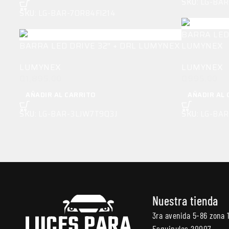
SKU:
LG-BA
SKU:
LG-BAR-7OR84FI214
BARRA LED
BARRA LED DRIVE 32″ + DRL LUMYNEX
LUMYNEX
LUMYNEX
LUMYNEX
Q
1,895.00
Q
995.00
AÑADIR AL CARRITO
AÑADIR AL 
SKU:
LG-BAR-3LJW7T9Q3J
SKU:
LG-BA
Nuestra tienda
LUCES PARA
3ra avenida 5-86 zona 1 
Esquipulas 20007