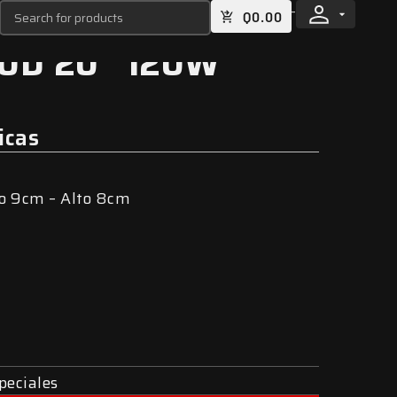
Q
0.00
0D 20″ 120W
icas
o 9cm – Alto 8cm
peciales