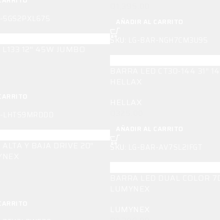
CARRITO
Q
1,395.00
-5GS2PXL675
AÑADIR AL CARRITO
SKU:
LG-BAR-NGH7CM3U95
 L133 12″ 45W JUMBO
BARRA LED CT30-144 31″ 1
HELLAX
CARRITO
HELLAX
Q
325.00
R-LHTS9MRDDD
AÑADIR AL CARRITO
ALTA Y BAJA DRIVE 20″
SKU:
LG-BAR-AV7SL2IFGT
YNEX
BARRA LED DUAL COLOR 7D
LUMYNEX
CARRITO
LUMYNEX