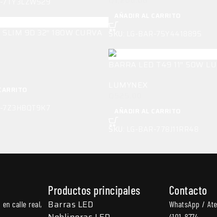
Q
1,200.00
R-7TY3LZW529
AÑADIR AL CARRITO
 SLIM 9D 32″ 180W CURVA
SKU:
LG-BAR-75Y4418895
BARRA LED T49 11″ 50W 
LUMYNEX
CARRITO
Q
525.00
R-7Z3HBQT9K7
AÑADIR AL CARRITO
SKU:
LG-BAR-778J11RR48
Productos principales
Contacto
Barras LED
en calle real,
WhatsApp / Ate
Neblineras LED
4101-8774