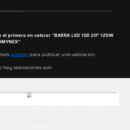
é el primero en valorar “BARRA LED 10D 20″ 120W
UMYNEX”
ebes
acceder
para publicar una valoración.
o hay valoraciones aún.
150W
BARRA LED MONSTER 22″ 100W
LUMYNEX
LUMYNEX