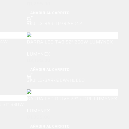
Q
1,295.00
AÑADIR AL CARRITO
SKU:
LG-BAR-TP29JSED42
44W
BARRA LED T49 52″ 250W LUMYNEX
LUMYNEX
Q
2,195.00
AÑADIR AL CARRITO
SKU:
LG-BAR-J2DW4HUDBO
BARRA LED DRIVE 22″ + DRL LUMYNEX
 31″ 330W
LUMYNEX
Q
1,395.00
AÑADIR AL CARRITO