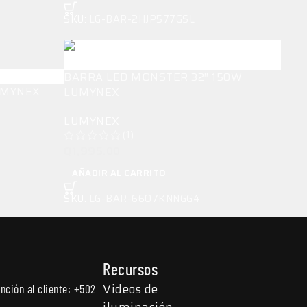
SKU:
LG-BAR-2HJP577GSL
BARRA LED MONSTER 32″ 150W
LUMYNEX
LUMYNEX
LUMYNEX
(1)
Q
1,995.00
AÑADIR AL CARRITO
SKU:
LG-BAR-66O7KNNGG4
Recursos
Videos de
nción al cliente: +502
iluminación