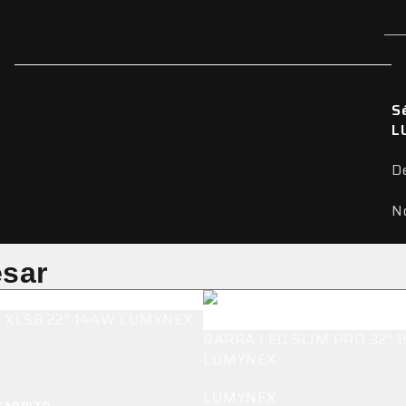
S
L
D
N
esar
 XL58 22″ 144W LUMYNEX
BARRA LED SLIM PRO 32″ 
LUMYNEX
LUMYNEX