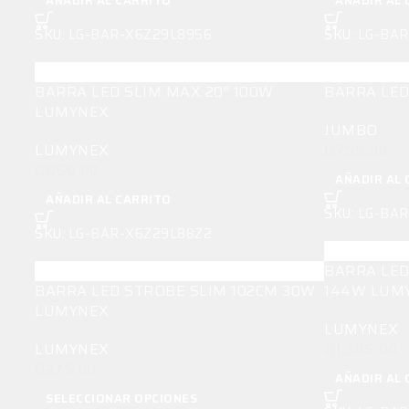
AÑADIR AL CARRITO
AÑADIR AL 
SKU:
LG-BAR-X6Z29L8956
SKU:
LG-BAR
BARRA LED SLIM MAX 20″ 100W
BARRA LED
LUMYNEX
JUMBO
LUMYNEX
Q
795.00
Q
660.00
AÑADIR AL 
AÑADIR AL CARRITO
SKU:
LG-BA
SKU:
LG-BAR-X6Z29L88Z2
BARRA LED 
BARRA LED STROBE SLIM 102CM 30W
144W LUM
LUMYNEX
LUMYNEX
LUMYNEX
Q
1,395.00
Q
375.00
AÑADIR AL 
SELECCIONAR OPCIONES