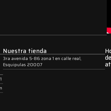
Nuestra tienda
Ho
d
3ra avenida 5-86 zona 1 en calle real,
a
Esquipulas 20007
1
om