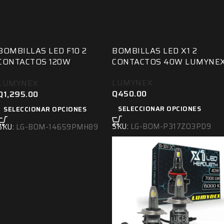
9007
9007
H4
H4
9004
9004
BOMBILLAS LED F10 2
BOMBILLAS LED X1 2
CONTACTOS 120W
CONTACTOS 40W LUMYNE
LUMYNEX
LUMYNEX
LUMYNEX
Q
450.00
Q
1,295.00
SELECCIONAR OPCIONES
SELECCIONAR OPCIONES
SKU:
LG-BOM-P317ZO3PD9
SKU:
LG-BOM-14659PMH89